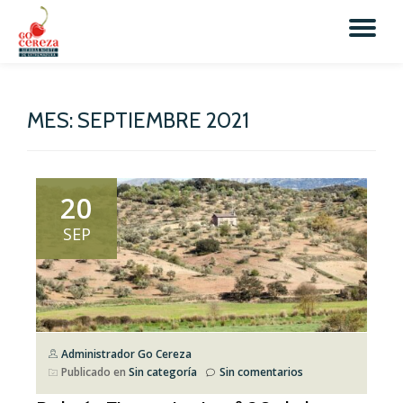
TO
Skip
to
NA
content
MES:
SEPTIEMBRE 2021
20
SEP
Administrador Go Cereza
Publicado en
Sin categoría
Sin comentarios