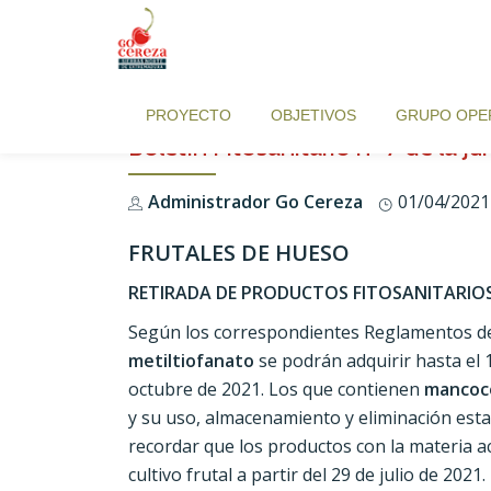
Skip
to
PROYECTO
OBJETIVOS
GRUPO OPE
content
Boletín Fitosanitario nº 7 de la 
Administrador Go Cereza
01/04/2021
FRUTALES DE HUESO
RETIRADA DE PRODUCTOS FITOSANITARIO
Según los correspondientes Reglamentos de E
metiltiofanato
se podrán adquirir hasta el
octubre de 2021. Los que contienen
manco
y su uso, almacenamiento y eliminación esta
recordar que los productos con la materia a
cultivo frutal a partir del 29 de julio de 2021.